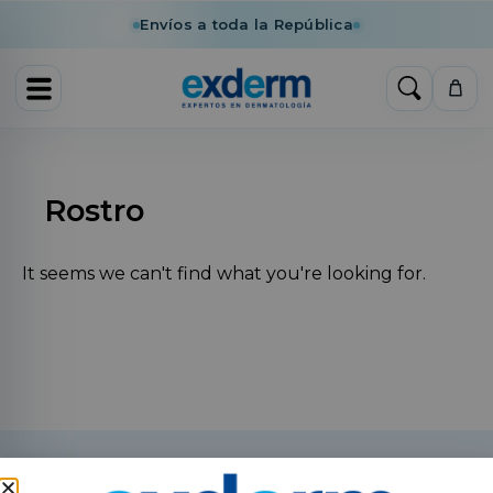
Envíos a toda la República
Rostro
It seems we can't find what you're looking for.