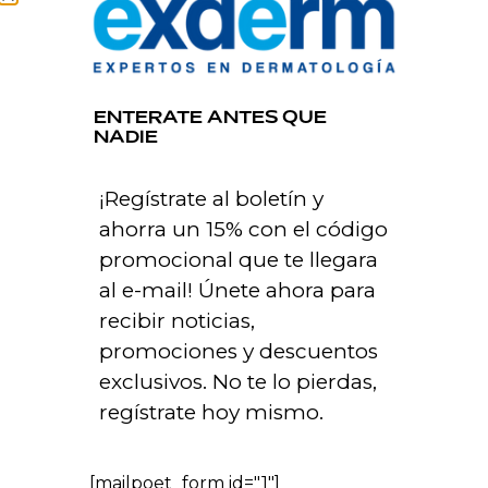
Dermocosmética con
respaldo dermatológico
ENTERATE ANTES QUE
NADIE
¡Regístrate al boletín y
→
PRODUCTOS
ahorra un 15% con el código
promocional que te llegara
al e-mail! Únete ahora para
recibir noticias,
→
ATENCIÓN
AL CLIENTE
promociones y descuentos
exclusivos. No te lo pierdas,
regístrate hoy mismo.
→
TÉRMINOS Y
CONDICIONES
[mailpoet_form id="1"]