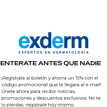
 crema corporal desarrollada para nutrir, regenerar y pro
ENTERATE ANTES QUE NADIE
iviar la resequedad, calmar la piel y proporcionar una a
 fácil absorción deja la piel suave, confortable y visibl
¡Regístrate al boletín y ahorra un 15% con el
código promocional que te llegara al e-mail!
Únete ahora para recibir noticias,
promociones y descuentos exclusivos. No te
lo pierdas, regístrate hoy mismo.