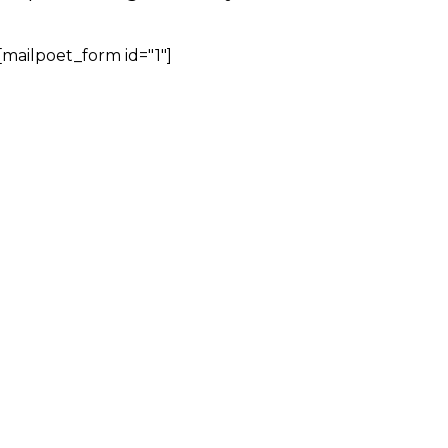
ción.
[mailpoet_form id="1"]
nvejecimiento.
tacados