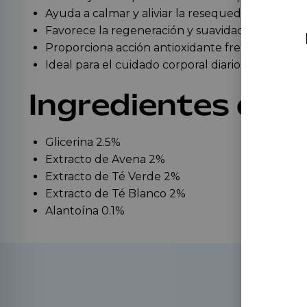
Ayuda a calmar y aliviar la resequedad y la irrita
Favorece la regeneración y suavidad de la piel.
Proporciona acción antioxidante frente al fotoe
Ideal para el cuidado corporal diario.
Ingredientes des
Glicerina 2.5%
Extracto de Avena 2%
Extracto de Té Verde 2%
Extracto de Té Blanco 2%
Alantoína 0.1%