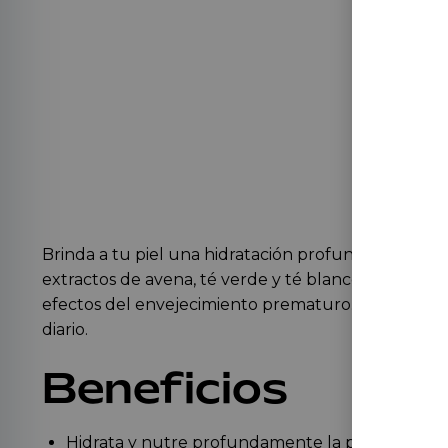
Brinda a tu piel una hidratación profunda con esta
extractos de avena, té verde y té blanco ayuda a al
efectos del envejecimiento prematuro. Su textura de
diario.
Beneficios
Hidrata y nutre profundamente la piel.