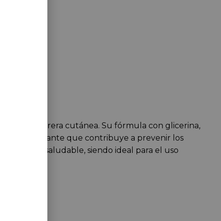
teger la barrera cutánea. Su fórmula con glicerina,
cción antioxidante que contribuye a prevenir los
emente más saludable, siendo ideal para el uso